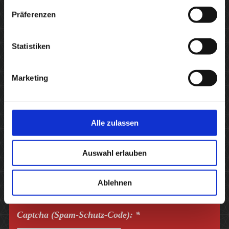
Bitte nehmen Sie Kontakt mit uns auf,
Präferenzen
wir helfen Ihnen gerne weiter!
Statistiken
Kontaktformular
Name:
*
Marketing
E-Mail-Adresse:
*
Alle zulassen
Nachricht:
*
Auswahl erlauben
Ablehnen
Captcha (Spam-Schutz-Code): *