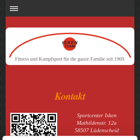
Fitness und Kampfsport für die ganze Familie seit 1969.
Kontakt
Sportcenter Isken
Mathildenstr. 12a
58507 Lüdenscheid