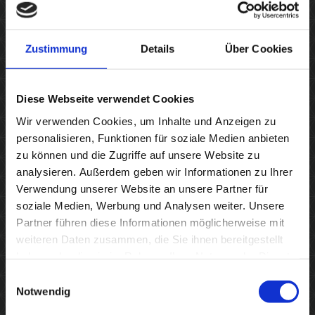
Telefon: 02351 23766
Fax: 02351 38730
Zustimmung
Details
Über Cookies
Unsere Öffnungszeiten
Diese Webseite verwendet Cookies
Montag
09:00
-
12:00
Wir verwenden Cookies, um Inhalte und Anzeigen zu
14:30
-
21:00
personalisieren, Funktionen für soziale Medien anbieten
Dienstag
09:00
-
12:00
zu können und die Zugriffe auf unsere Website zu
15:00
-
21:00
analysieren. Außerdem geben wir Informationen zu Ihrer
Mittwoch
14:00
-
21:00
Verwendung unserer Website an unsere Partner für
Donnerstag
09:00
-
12:00
soziale Medien, Werbung und Analysen weiter. Unsere
14:30
-
21:00
Partner führen diese Informationen möglicherweise mit
Freitag
10:00
-
21:00
weiteren Daten zusammen, die Sie ihnen bereitgestellt
haben oder die sie im Rahmen Ihrer Nutzung der Dienste
gesammelt haben.
Einwilligungsauswahl
Notwendig
Haben Sie Fragen, Wünsche oder Anregungen?